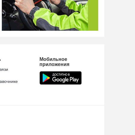
ь
Мобильное
приложения
вязи
авочнике