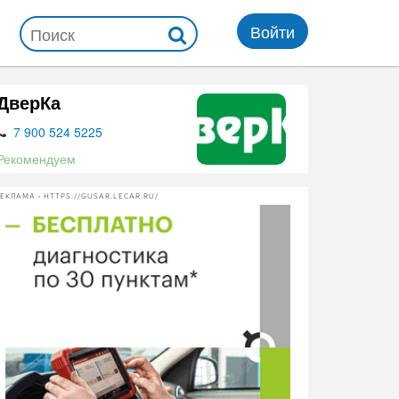
Войти
ДверКа
7 900 524 5225
Рекомендуем
ЕКЛАМА • HTTPS://GUSAR.LECAR.RU/